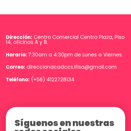
Dirección:
Centro Comercial Centro Plaza, Piso
14, oficinas A y B.
Horario:
7:30am a 4:30pm de Lunes a Viernes.
Correo:
direccionacadccs.ifisa@gmail.com
Teléfono:
(+58) 4122728134
Síguenos en nuestras